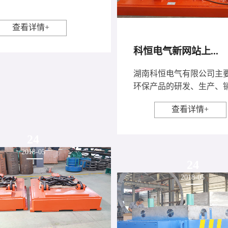
查看详情+
科恒电气新网站上...
湖南科恒电气有限公司主
环保产品的研发、生产、
查看详情+
24
2018-05
24
2018-05