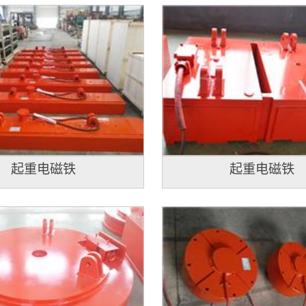
起重电磁铁
起重电磁铁