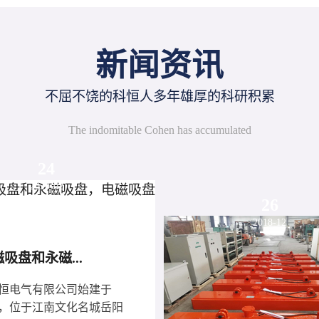
新闻资讯
不屈不饶的科恒人多年雄厚的科研积累
The indomitable Cohen has accumulated
24
2020-02
26
2018-12
吸盘和永磁...
恒电气有限公司始建于
8年，位于江南文化名城岳阳