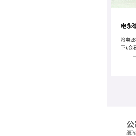
电永
将电源打
下),会
公
细琢